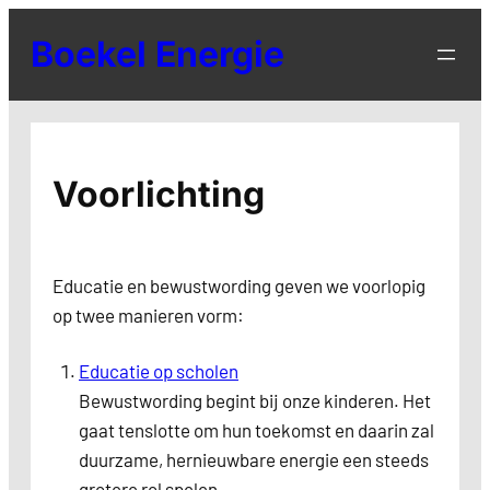
Ga
Boekel Energie
naar
de
inhoud
Voorlichting
Educatie en bewustwording geven we voorlopig
op twee manieren vorm:
Educatie op scholen
Bewustwording begint bij onze kinderen. Het
gaat tenslotte om hun toekomst en daarin zal
duurzame, hernieuwbare energie een steeds
grotere rol spelen.