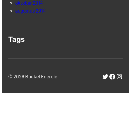
oktober 2014
augustus 2014
Tags
Twitter
Facebo
Inst
© 2026 Boekel Energie