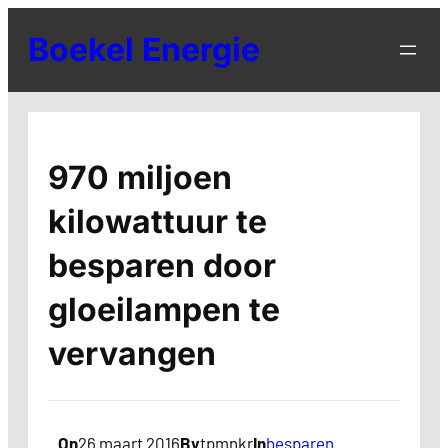
Ga
Boekel Energie
naar
de
inhoud
970 miljoen
kilowattuur te
besparen door
gloeilampen te
vervangen
On
26 maart 2016
By
tpmnkr
In
besparen