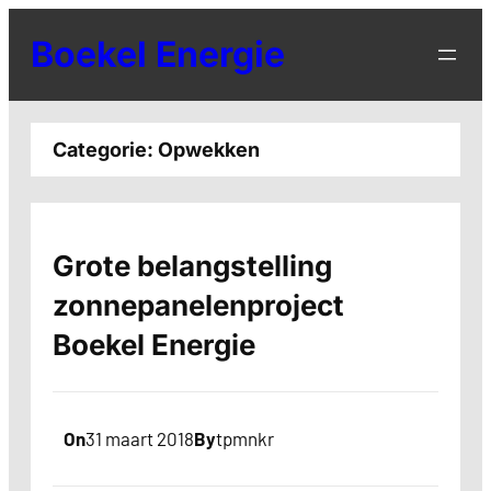
Ga
Boekel Energie
naar
de
inhoud
Categorie:
Opwekken
Grote belangstelling
zonnepanelenproject
Boekel Energie
On
31 maart 2018
By
tpmnkr