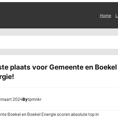
Home
L
ste plaats voor Gemeente en Boekel
rgie!
 maart 2024
By
tpmnkr
te Boekel en Boekel Energie scoren absolute top in