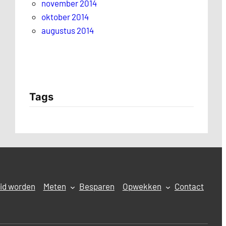
november 2014
oktober 2014
augustus 2014
Tags
id worden
Meten
Besparen
Opwekken
Contact