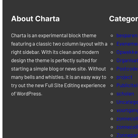
About Charta
Categor
Charta is an experimental block theme
besparen
featuring a classic two column layout with a
Eveneme
right sidebar. With its clean and modern
Opwekke
design the theme is perfectly suited for
Organisat
starting a simple blog or news site. Without
Postcode
many bells and whistles, it is an easy way to
project
try out the new Full Site Editing experience
Publicitei
of WordPress.
scholen
Uncatego
voortgan
zonnecol
zonnecol
Zonnepan