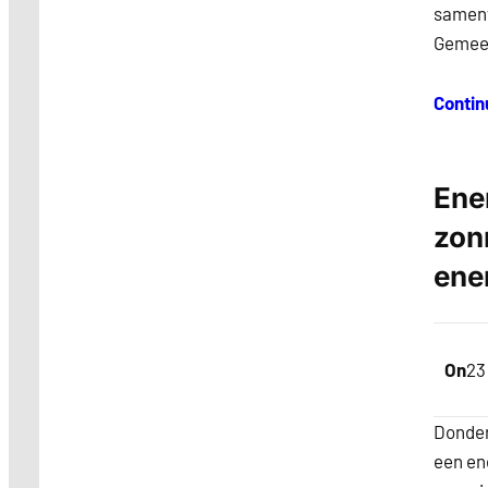
samenw
Gemeen
Contin
Ene
zon
ene
On
23
Donder
een en