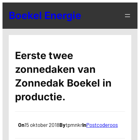
Ga
Boekel Energie
naar
de
inhoud
Eerste twee
zonnedaken van
Zonnedak Boekel in
productie.
On
15 oktober 2018
By
tpmnkr
In
Postcoderoos