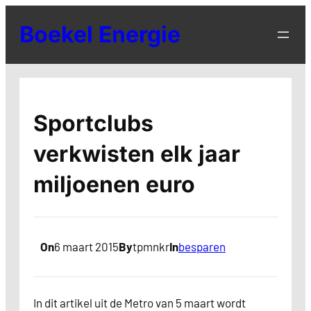
Ga
Boekel Energie
naar
de
inhoud
Sportclubs
verkwisten elk jaar
miljoenen euro
On
6 maart 2015
By
tpmnkr
In
besparen
In dit artikel uit de Metro van 5 maart wordt