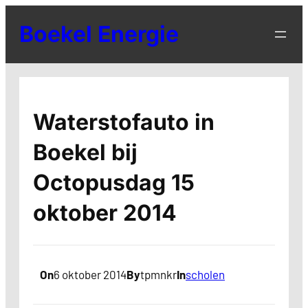
Ga
Boekel Energie
naar
de
inhoud
Waterstofauto in
Boekel bij
Octopusdag 15
oktober 2014
On
6 oktober 2014
By
tpmnkr
In
scholen